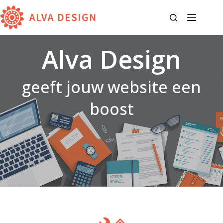
Ga
naar
de
inhoud
Alva Design
geeft jouw website een
boost