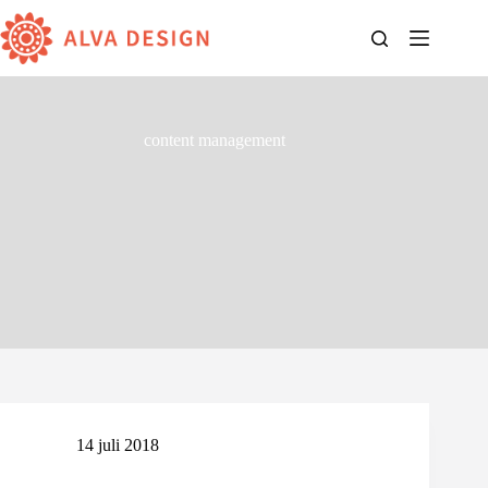
Ga
naar
de
inhoud
content management
14 juli 2018