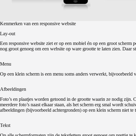
Kenmerken van een responsive website
Lay-out
Een responsive website ziet er op een mobiel én op een groot scherm pe
nog groot genoeg om een website op ware grootte te laten zien. Daar st
Menu
Op een klein scherm is een menu soms anders verwerkt, bijvoorbeeld v
Afbeeldingen
Foto’s en plaatjes worden getoond in de grootte waarin ze nodig zijn.
meerdere foto’s naast elkaar staan, als het scherm erg smal wordt schui
afbeeldingen (bijvoorbeeld achtergronden) op een klein scherm niet te t
Tekst
Op alle schermformaten zijn de tekstletters groot genoeg om prettig te