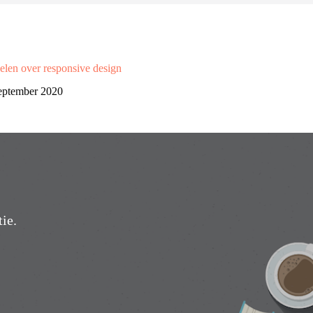
elen over responsive design
eptember 2020
ie.