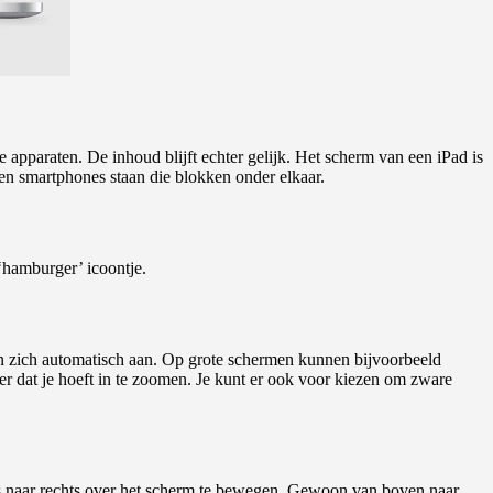
 apparaten. De inhoud blijft echter gelijk. Het scherm van een iPad is
 en smartphones staan die blokken onder elkaar.
‘hamburger’ icoontje.
sen zich automatisch aan. Op grote schermen kunnen bijvoorbeeld
der dat je hoeft in te zoomen. Je kunt er ook voor kiezen om zware
inks naar rechts over het scherm te bewegen. Gewoon van boven naar