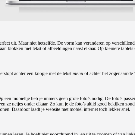
rfect uit. Maar niet hetzelfde. De vorm kan veranderen op verschillende
aan blokken met tekst of afbeeldingen naast elkaar. Op kleinere tablets
erstopt achter een knopje met de tekst
menu
of achter het zogenaamde 
 Op een mobieltje heb je immers geen grote foto’s nodig. De foto’s pas
ven ze netjes onder elkaar. Zo kun je de foto’s altijd goed bekijken zon
onen. Daardoor laadt je website met mobiel internet toch lekker snel.
 kunnen lezen. Je hoeft niet voortdurend in- en uit te zoomen of van l