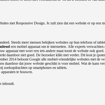
sites met Responsive Design. Je zult zien dat een website er op een mo
anderd. Steeds meer mensen bekijken websites op hun telefoon of tablet
luitend
een mobiel apparaat om te internetten. Alle experts verwachten d
uw apparaat met weer een iets andere maat toont de website ook goed.
rkt daardoor niet goed. De bezoeker klikt niet verder. Dit kost je (poten
ember 2014 beloont Google alle mobiel-vriendelijke websites met de ve
en daardoor dat jouw website geschikt is voor mobiel. Wat de kans vergr
j zoekopdrachten op smartphones en tablets.
e apparaten te bouwen.
n inhoudt.