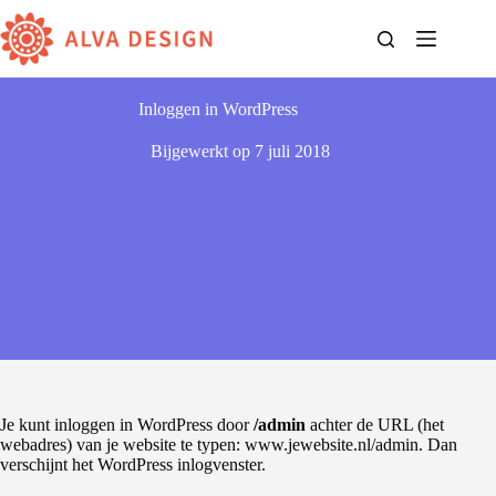
Ga
naar
de
inhoud
Inloggen in WordPress
Bijgewerkt op
7 juli 2018
Je kunt inloggen in WordPress door
/admin
achter de URL (het
webadres) van je website te typen: www.jewebsite.nl/admin. Dan
verschijnt het WordPress inlogvenster.