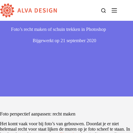
Ga
naar
de
inhoud
Foto’s recht maken of schuin trekken in Photoshop
Bijgewerkt op
21 september 2020
Foto perspectief aanpassen: recht maken
Het komt vaak voor bij foto’s van gebouwen. Doordat je er niet
helemaal recht voor staat lijken de muren op je foto scheef te staan. In