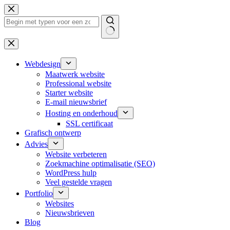
Ga
naar
de
inhoud
Geen
resultaten
Webdesign
Maatwerk website
Professional website
Starter website
E-mail nieuwsbrief
Hosting en onderhoud
SSL certificaat
Grafisch ontwerp
Advies
Website verbeteren
Zoekmachine optimalisatie (SEO)
WordPress hulp
Veel gestelde vragen
Portfolio
Websites
Nieuwsbrieven
Blog