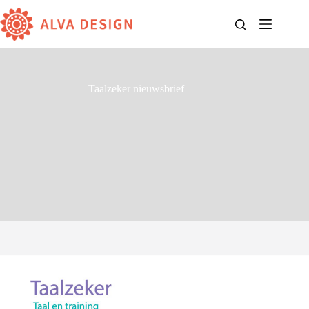
Ga
naar
de
inhoud
Taalzeker nieuwsbrief